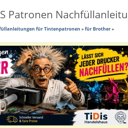
SS Patronen Nachfüllanleit
üllanleitungen für Tintenpatronen
»
für Brother
»