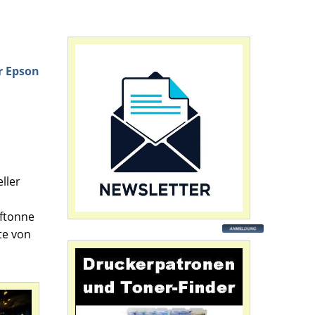
r Epson
ller
fftonne
te von