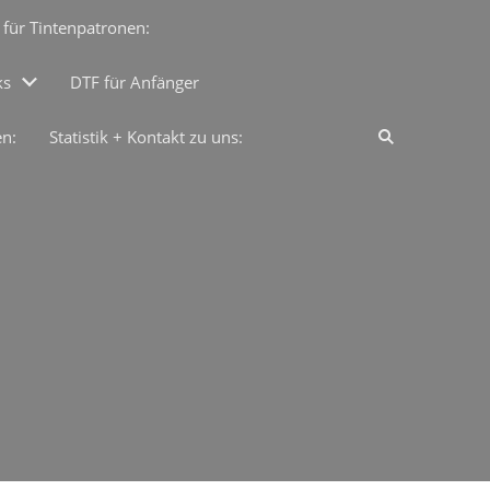
 für Tintenpatronen:
ks
DTF für Anfänger
en:
Statistik + Kontakt zu uns: