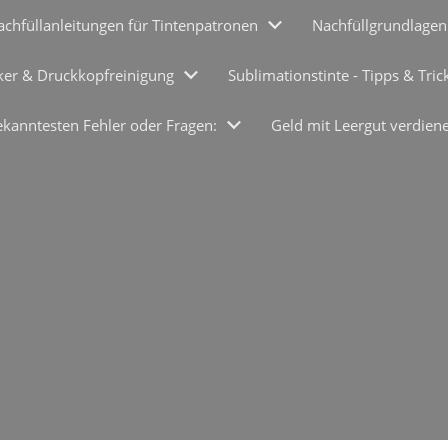
achfüllanleitungen für Tintenpatronen
Nachfüllgrundlagen
ker & Druckkopfreinigung
Sublimationstinte - Tipps & Tric
ekanntesten Fehler oder Fragen:
Geld mit Leergut verdien