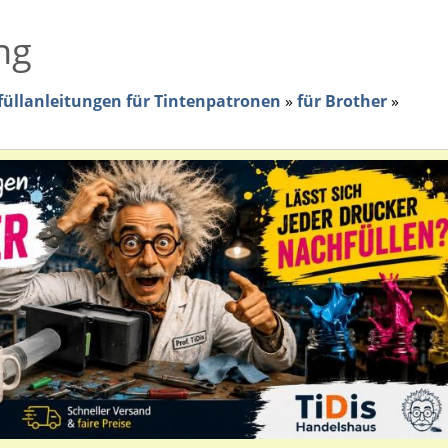
ng
üllanleitungen für Tintenpatronen
»
für Brother
»