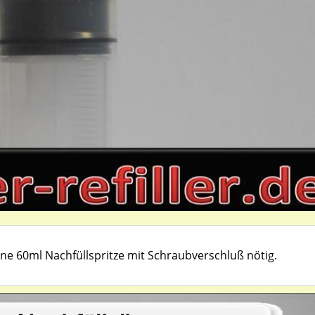
eine 60ml Nachfüllspritze mit Schraubverschluß nötig.