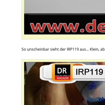
So unscheinbar sieht der IRP119 aus... Klein, abe