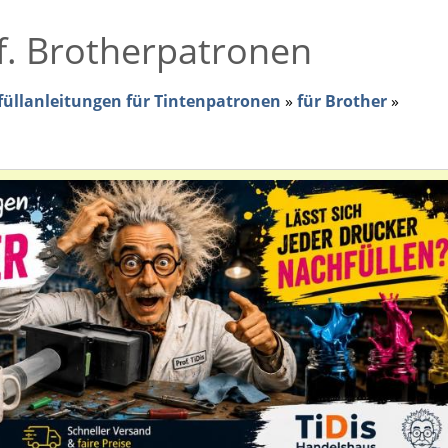
 f. Brotherpatronen
üllanleitungen für Tintenpatronen
»
für Brother
»