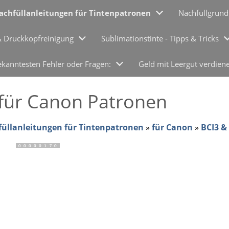
achfüllanleitungen für Tintenpatronen
Nachfüllgrund
& Druckkopfreinigung
Sublimationstinte - Tipps & Tricks
ekanntesten Fehler oder Fragen:
Geld mit Leergut verdien
p für Canon Patronen
üllanleitungen für Tintenpatronen
»
für Canon
»
BCI3 &