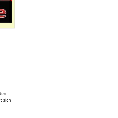
den -
t sich