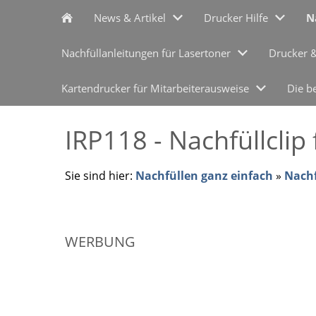
News & Artikel
Drucker Hilfe
N
Nachfüllanleitungen für Lasertoner
Drucker 
Kartendrucker für Mitarbeiterausweise
Die b
IRP118 - Nachfüllcli
Sie sind hier:
Nachfüllen ganz einfach
»
Nachf
WERBUNG