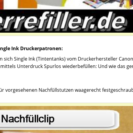
Single Ink Druckerpatronen:
en sich Single Ink (Tintentanks) vom Druckerhersteller Cano
g mittels Unterdruck Spurlos wiederbefüllen: Und wie das g
afür vorgesehenen Nachfüllstutzen waagerecht festgeschraub