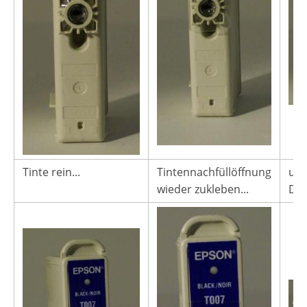
Tinte rein...
Tintennachfüllöffnung
und
wieder zukleben...
Dru