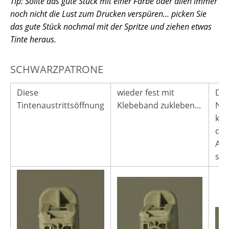
Tip: Sollte das gute Stück mit einer Farbe oder allen immer
noch nicht die Lust zum Drucken verspüren... picken Sie
das gute Stück nochmal mit der Spritze und ziehen etwas
Tinte heraus.
SCHWARZPATRONE
Diese
wieder fest mit
Die
Tintenaustrittsöffnung
Klebeband zukleben...
Nac
kön
dur
Auf
seh