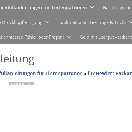
achfüllanleitungen für Tintenpatronen
Nachfüllgrund
& Druckkopfreinigung
Sublimationstinte - Tipps & Tricks
ekanntesten Fehler oder Fragen:
Geld mit Leergut verdien
eitung
üllanleitungen für Tintenpatronen
»
für Hewlett Packar