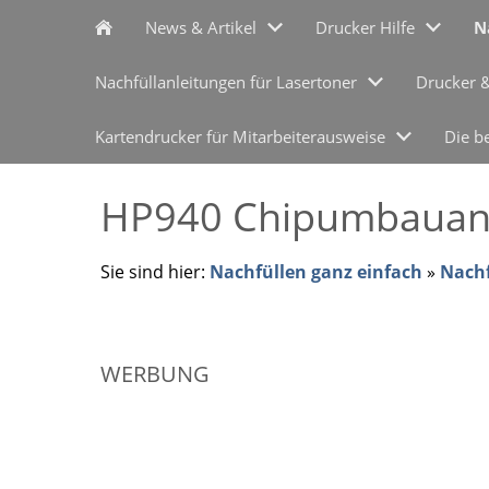
News & Artikel
Drucker Hilfe
N
Nachfüllanleitungen für Lasertoner
Drucker 
Kartendrucker für Mitarbeiterausweise
Die b
HP940 Chipumbauanl
Sie sind hier:
Nachfüllen ganz einfach
»
Nachf
WERBUNG