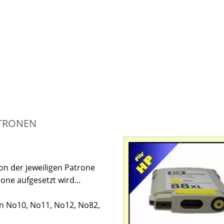
ATRONEN
von der jeweiligen Patrone
ne aufgesetzt wird...
nen No10, No11, No12, No82,