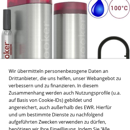
Wir übermitteln personenbezogene Daten an
Drittanbieter, die uns helfen, unser Webangebot zu
verbessern und zu finanzieren. In diesem
Zusammenhang werden auch Nutzungsprofile (u.a.
Mehr dazu
...
auf Basis von Cookie-IDs) gebildet und
angereichert, auch außerhalb des EWR. Hierfür
und um bestimmte Dienste zu nachfolgend
HIER FINDEST DU NACHFÜLLSTATIONEN
aufgeführten Zwecken verwenden zu dürfen,
benötigen wir Ihre Einwilligung. Indem Sie "Alle