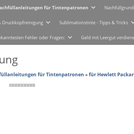
achfüllanleitungen für Tintenpatronen
Nachfüllgrund
& Druckkopfreinigung
Sublimationstinte - Tipps & Tricks
ekanntesten Fehler oder Fragen:
Geld mit Leergut verdien
tung
üllanleitungen für Tintenpatronen
»
für Hewlett Packar