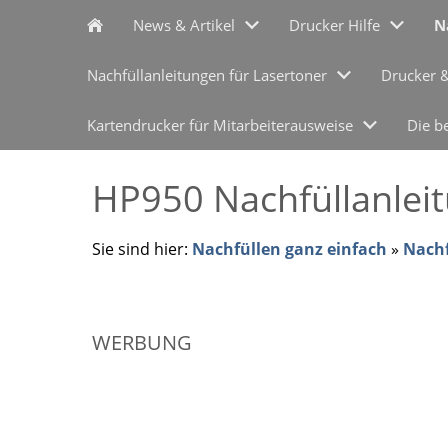
News & Artikel
Drucker Hilfe
N
Nachfüllanleitungen für Lasertoner
Drucker 
Kartendrucker für Mitarbeiterausweise
Die b
HP950 Nachfüllanlei
Sie sind hier:
Nachfüllen ganz einfach
»
Nachf
WERBUNG