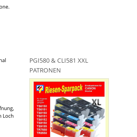
rone.
PGI580 & CLI581 XXL
nal
PATRONEN
ffnung,
in Loch