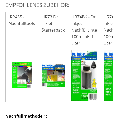
EMPFOHLENES ZUBEHÖR:
IRP435 -
HR73 Dr.
HR74BK - Dr.
HR74C -
Nachfülltools
Inkjet
Inkjet
Inkjet
Starterpack
Nachfülltinte
Nachfül
100ml bis 1
100ml b
Liter
Liter
Nachfüllmethode 1: