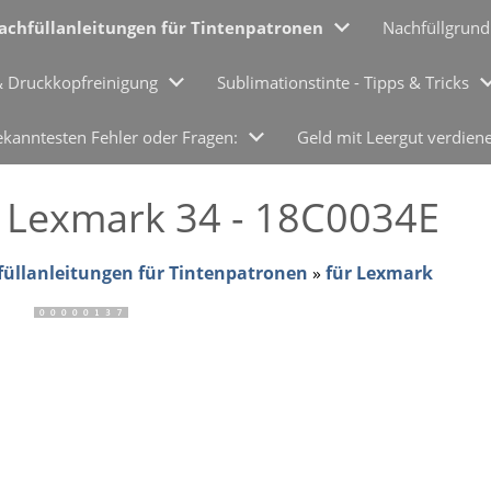
achfüllanleitungen für Tintenpatronen
Nachfüllgrund
& Druckkopfreinigung
Sublimationstinte - Tipps & Tricks
ekanntesten Fehler oder Fragen:
Geld mit Leergut verdien
r Lexmark 34 - 18C0034E
üllanleitungen für Tintenpatronen
»
für Lexmark