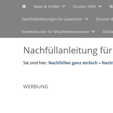
News & Artikel
Drucker Hilfe
N
Nachfüllanleitungen für Lasertoner
Drucker 
Kartendrucker für Mitarbeiterausweise
Die b
Nachfüllanleitung fü
Sie sind hier:
Nachfüllen ganz einfach
»
Nachf
WERBUNG