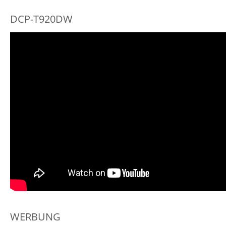
DCP-T920DW
WERBUNG