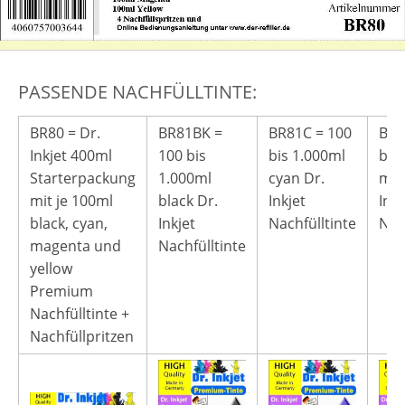
PASSENDE NACHFÜLLTINTE:
BR80 = Dr.
BR81BK =
BR81C = 100
BR8
Inkjet 400ml
100 bis
bis 1.000ml
bis
Starterpackung
1.000ml
cyan Dr.
mag
mit je 100ml
black Dr.
Inkjet
Inkj
black, cyan,
Inkjet
Nachfülltinte
Nac
magenta und
Nachfülltinte
yellow
Premium
Nachfülltinte +
Nachfüllpritzen