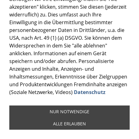
akzeptieren" klicken, stimmen Sie diesen (jederzeit
widerruflich) zu. Dies umfasst auch Ihre
Einwilligung in die Übermittlung bestimmter
personenbezogener Daten in Drittländer, u.a. die
USA, nach Art. 49 (1) (a) DSGVO. Sie können dem
Widersprechen in dem Sie "alle ablehnen"
anklicken. Informationen auf einem Gerät
speichern und/oder abrufen. Personalisierte
Anzeigen und Inhalte, Anzeigen- und
Hat dir einer unser Beiträge gefallen oder geholfen?
Inhaltsmessungen, Erkenntnisse über Zielgruppen
Dann würden wir uns über eine Tasse Kaffee oder Tee
und Produktentwicklungen Fremdinhalte anzeigen
freuen damit wir mit offenen Augen weitermachen
(Soziale Netzwerke, Videos)
Datenschutz
können.
NUR NOTWENDIGE
ALLE ERLAUBEN