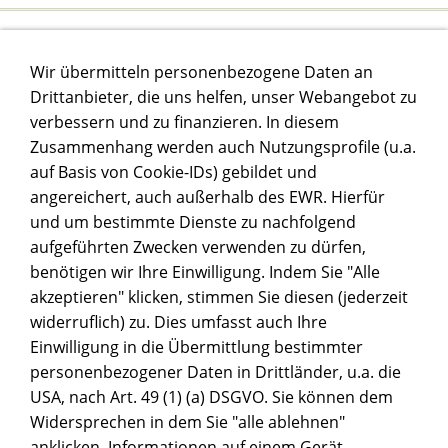
PRESSZEITENKATALOG FÜR
Wir übermitteln personenbezogene Daten an
SUBLIAMTIONSARTIKEL
Drittanbieter, die uns helfen, unser Webangebot zu
verbessern und zu finanzieren. In diesem
Zusammenhang werden auch Nutzungsprofile (u.a.
GIC SUBLIMATIONSTINTE
auf Basis von Cookie-IDs) gebildet und
angereichert, auch außerhalb des EWR. Hierfür
und um bestimmte Dienste zu nachfolgend
aufgeführten Zwecken verwenden zu dürfen,
benötigen wir Ihre Einwilligung. Indem Sie "Alle
akzeptieren" klicken, stimmen Sie diesen (jederzeit
widerruflich) zu. Dies umfasst auch Ihre
Einwilligung in die Übermittlung bestimmter
personenbezogener Daten in Drittländer, u.a. die
Hat dir einer unser Beiträge gefallen oder geholfen?
USA, nach Art. 49 (1) (a) DSGVO. Sie können dem
Dann würden wir uns über eine Tasse Kaffee oder Tee
Widersprechen in dem Sie "alle ablehnen"
freuen damit wir mit offenen Augen weitermachen
anklicken. Informationen auf einem Gerät