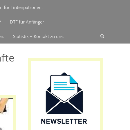
n für Tintenpatronen:
DTF für Anfänger
en:
Statistik + Kontakt zu uns:
fte