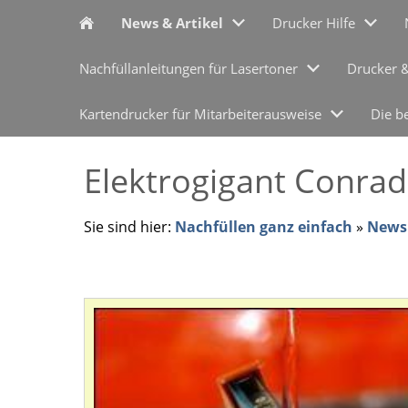
News & Artikel
Drucker Hilfe
Nachfüllanleitungen für Lasertoner
Drucker 
Kartendrucker für Mitarbeiterausweise
Die b
Elektrogigant Conrad
Sie sind hier:
Nachfüllen ganz einfach
»
News 