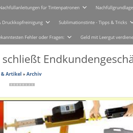
Nachfüllanleitungen für Tintenpatronen
Nachfüllgrundlage
& Druckkopfreinigung
Sublimationstinte - Tipps & Tricks
ekanntesten Fehler oder Fragen:
Geld mit Leergut verdien
 schließt Endkundengeschä
& Artikel
»
Archiv