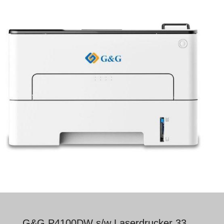
G&G P4100DW s/w Laserdrucker 33