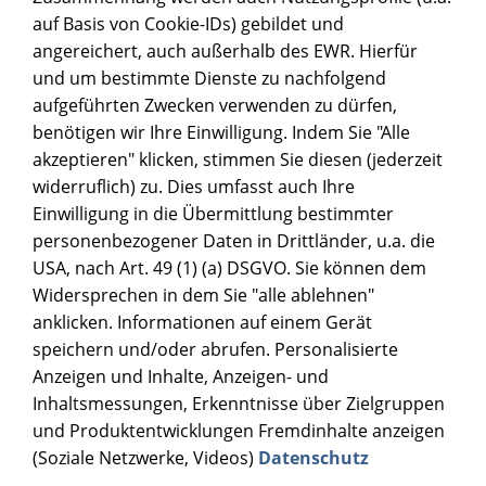
auf Basis von Cookie-IDs) gebildet und
angereichert, auch außerhalb des EWR. Hierfür
und um bestimmte Dienste zu nachfolgend
aufgeführten Zwecken verwenden zu dürfen,
benötigen wir Ihre Einwilligung. Indem Sie "Alle
akzeptieren" klicken, stimmen Sie diesen (jederzeit
widerruflich) zu. Dies umfasst auch Ihre
Einwilligung in die Übermittlung bestimmter
personenbezogener Daten in Drittländer, u.a. die
USA, nach Art. 49 (1) (a) DSGVO. Sie können dem
Widersprechen in dem Sie "alle ablehnen"
PASSENDE LASERTONER
anklicken. Informationen auf einem Gerät
speichern und/oder abrufen. Personalisierte
GT-410A
GT-410X
GT-410Y
Anzeigen und Inhalte, Anzeigen- und
Inhaltsmessungen, Erkenntnisse über Zielgruppen
3.000 Seiten
6.000 Seiten
11.000 Seiten
und Produktentwicklungen Fremdinhalte anzeigen
Druckleistung
Druckleistung
Druckleistung
(Soziale Netzwerke, Videos)
Datenschutz