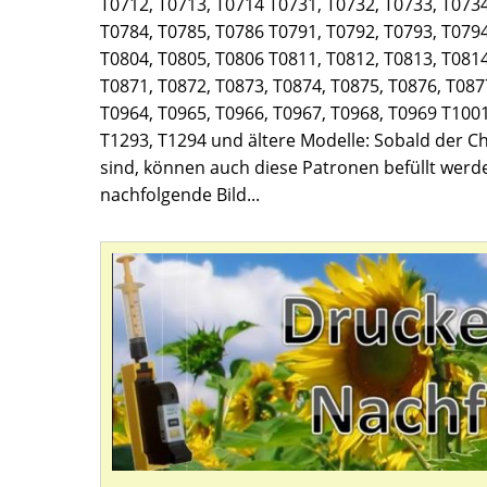
T0712, T0713, T0714 T0731, T0732, T0733, T0734
T0784, T0785, T0786 T0791, T0792, T0793, T0794
T0804, T0805, T0806 T0811, T0812, T0813, T0814
T0871, T0872, T0873, T0874, T0875, T0876, T087
T0964, T0965, T0966, T0967, T0968, T0969 T1001
T1293, T1294 und ältere Modelle: Sobald der C
sind, können auch diese Patronen befüllt werd
nachfolgende Bild...