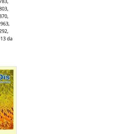
783,
803,
870,
0963,
292,
013 da