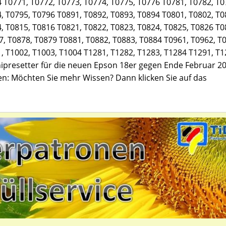
 T0771, T0772, T0773, T0774, T0775, T0776 T0781, T0782, T0
, T0795, T0796 T0891, T0892, T0893, T0894 T0801, T0802, T0
, T0815, T0816 T0821, T0822, T0823, T0824, T0825, T0826 T0
7, T0878, T0879 T0881, T0882, T0883, T0884 T0961, T0962, T
, T1002, T1003, T1004 T1281, T1282, T1283, T1284 T1291, T1
hipresetter für die neuen Epson 18er gegen Ende Februar 2
en: Möchten Sie mehr Wissen? Dann klicken Sie auf das