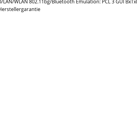
.0/LAN/WLAN 802.11bg/Bluetooth Emulation: PCL 3 GUI BxTx
Herstellergarantie