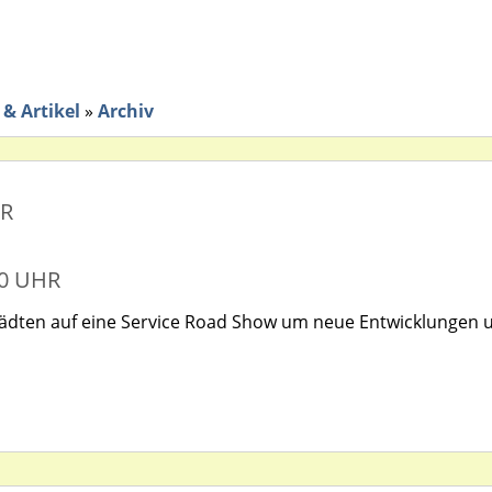
& Artikel
»
Archiv
ER
30 UHR
tädten auf eine Service Road Show um neue Entwicklungen 