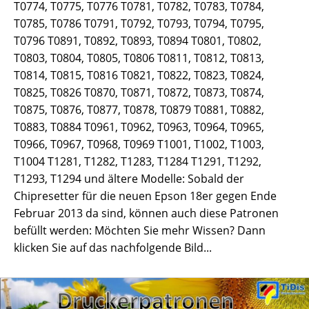
T0774, T0775, T0776 T0781, T0782, T0783, T0784,
T0785, T0786 T0791, T0792, T0793, T0794, T0795,
T0796 T0891, T0892, T0893, T0894 T0801, T0802,
T0803, T0804, T0805, T0806 T0811, T0812, T0813,
T0814, T0815, T0816 T0821, T0822, T0823, T0824,
T0825, T0826 T0870, T0871, T0872, T0873, T0874,
T0875, T0876, T0877, T0878, T0879 T0881, T0882,
T0883, T0884 T0961, T0962, T0963, T0964, T0965,
T0966, T0967, T0968, T0969 T1001, T1002, T1003,
T1004 T1281, T1282, T1283, T1284 T1291, T1292,
T1293, T1294 und ältere Modelle: Sobald der
Chipresetter für die neuen Epson 18er gegen Ende
Februar 2013 da sind, können auch diese Patronen
befüllt werden: Möchten Sie mehr Wissen? Dann
klicken Sie auf das nachfolgende Bild...