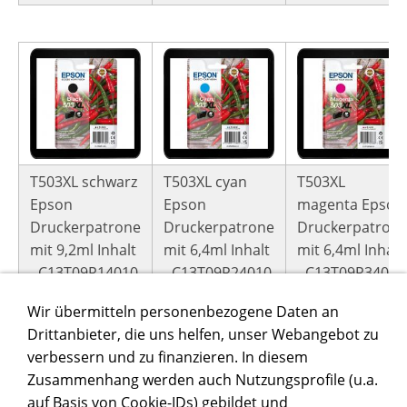
T503XL schwarz
T503XL cyan
T503XL
Epson
Epson
magenta Epson
Druckerpatrone
Druckerpatrone
Druckerpatron
mit 9,2ml Inhalt
mit 6,4ml Inhalt
mit 6,4ml Inhalt
- C13T09R14010
- C13T09R24010
- C13T09R34010
Wir übermitteln personenbezogene Daten an
Drittanbieter, die uns helfen, unser Webangebot zu
WERBUNG
verbessern und zu finanzieren. In diesem
Zusammenhang werden auch Nutzungsprofile (u.a.
auf Basis von Cookie-IDs) gebildet und