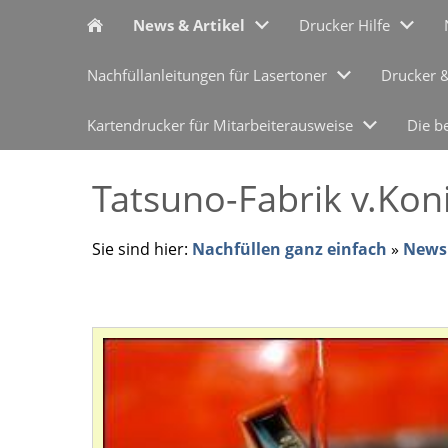
News & Artikel
Drucker Hilfe
Nachfüllanleitungen für Lasertoner
Drucker 
Kartendrucker für Mitarbeiterausweise
Die b
Tatsuno-Fabrik v.Kon
Sie sind hier:
Nachfüllen ganz einfach
»
News 