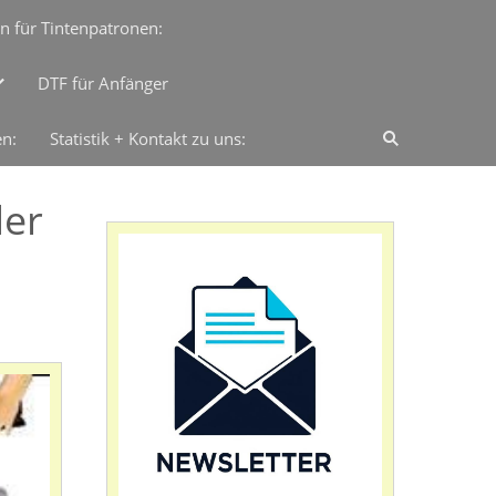
n für Tintenpatronen:
DTF für Anfänger
en:
Statistik + Kontakt zu uns:
der