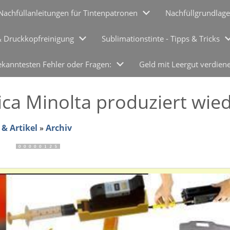
Nachfüllanleitungen für Tintenpatronen
Nachfüllgrundlage
& Druckkopfreinigung
Sublimationstinte - Tipps & Tricks
ekanntesten Fehler oder Fragen:
Geld mit Leergut verdien
ica Minolta produziert wie
& Artikel
»
Archiv