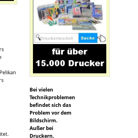
rs
e
Pelikan
rs
Bei vielen
Technikproblemen
befindet sich das
Problem vor dem
Bildschirm.
Außer bei
tet.
Druckern,