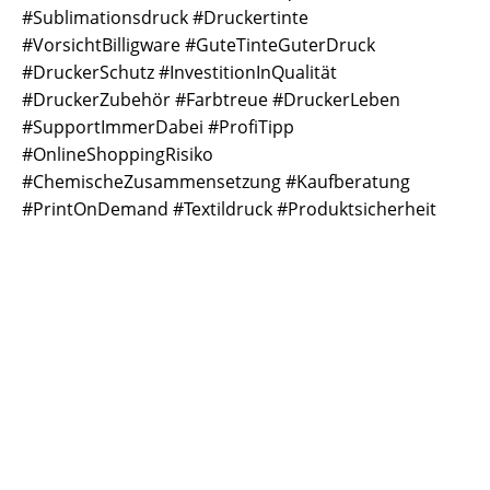
#Sublimationsdruck #Druckertinte
#VorsichtBilligware #GuteTinteGuterDruck
#DruckerSchutz #InvestitionInQualität
#DruckerZubehör #Farbtreue #DruckerLeben
#SupportImmerDabei #ProfiTipp
#OnlineShoppingRisiko
#ChemischeZusammensetzung #Kaufberatung
#PrintOnDemand #Textildruck #Produktsicherheit