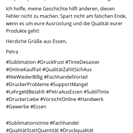
Ich hoffe, meine Geschichte hilft anderen, diesen
Fehler nicht zu machen. Spart nicht am falschen Ende,
wenn es um eure Ausrüstung und die Qualität eurer
Produkte geht!
Herzliche Grüße aus Essen,
Petra
#Sublimation #Druckfrust #TinteDesaster
#OnlineKaufFail #QualitätZahltSichAus
#NieWiederBillig #FachhandelVorteil
#DruckerProbleme #SupportMangel
#LehrgeldBezahlt #PetraAusEssen #SubliTinte
#DruckerLiebe #VorsichtOnline #Handwerk
#Gewerbe #Essen
#Sublimationstinte #Fachhandel
#QualitätStattQuantität #Druckqualität