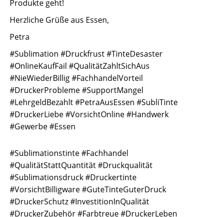
Produkte geht!
Herzliche Grüße aus Essen,
Petra
#Sublimation #Druckfrust #TinteDesaster
#OnlineKaufFail #QualitätZahltSichAus
#NieWiederBillig #FachhandelVorteil
#DruckerProbleme #SupportMangel
#LehrgeldBezahlt #PetraAusEssen #SubliTinte
#DruckerLiebe #VorsichtOnline #Handwerk
#Gewerbe #Essen
#Sublimationstinte #Fachhandel
#QualitätStattQuantität #Druckqualität
#Sublimationsdruck #Druckertinte
#VorsichtBilligware #GuteTinteGuterDruck
#DruckerSchutz #InvestitionInQualität
#DruckerZubehör #Farbtreue #DruckerLeben